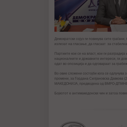
Демократски сојуз ги повикува сите граѓани,
излезат на гласање, да гласаат за стабилна
Партиите кои се на власт, кои ги разградија
националните и државните интереси, ги дов
одат во опозиција и да одговараат за грабе
Во овие сложени состојби кога се одлучува 
промени, за Гордана Силјановска Давкова (
МАКЕДОНИЈА, предводена од ВМРО-ДПМНЕ (
Бојкотот е антимакедонски чин и затоа пов