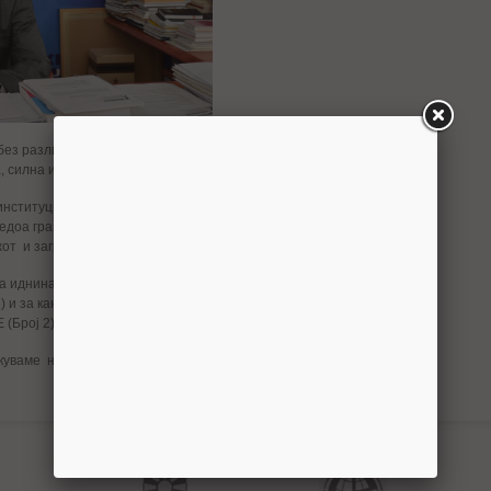
 без разлика на етничка, верска или политичка припадност, да
, силна и унитарна Македонија.
 институциите, ја криминализираа државата, ги загрозија
едоа граѓаните во очај и предизвикаа масовно иселување, треба да
жот и загрозувањето на опстанокот на државата.
за иднината на Македонија, Ве повикуваме на масовно гласање за
2) и за кандидатите за пратеници на Коалицијата ТВОЈА
Број 2).
икуваме на разумно и одговорно однесување и гласање.