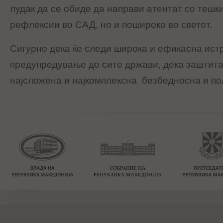
лудак да се обиде да направи атентат со тешк
рефлексии во САД, но и пошироко во светот.
Сигурно дека ќе следи широка и ефикасна истр
предупредување до сите држави, дека заштита
најсложена и најкомплексна безбедносна и по