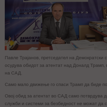
Павле Трајанов, претседател на Демократски сo
осудува обидот за атентат над Доналд Трамп,
на САД.
Само мало движење го спаси Трамп да биде по
Овој обид за атентат во САД само потврдува д
служби и системи за безбедност не можат да с