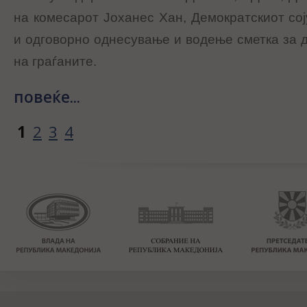
на комесарот Јоханес Хан, Демократскиот сој
и одговорно однесување и водење сметка за 
на граѓаните.
повеќе...
1
2
3
4