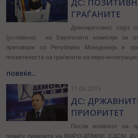
ДС: ПОЗИТИВН
ГРАЃАНИТЕ
Демократскиот сојуз с
(условена) на Европската комисија за о
преговори со Република Македонија е пр
посветеноста на граѓаните на евро-интеграцис
повеќе...
11.06.2015
ДС: ДРЖАВНИТ
ПРИОРИТЕТ
После колапсот на пр
помеѓу лидерите на ВМРО-ДПМНЕ, СДСМ, ДУИ