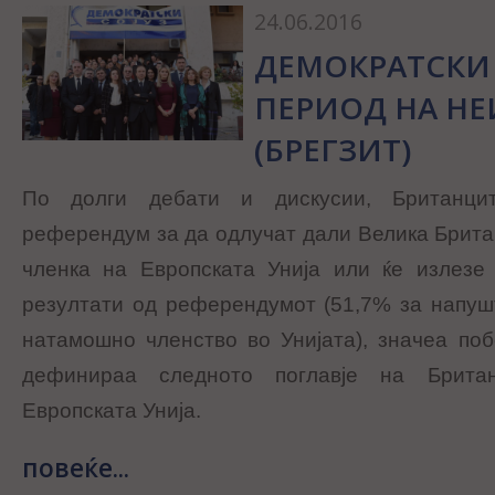
24.06.2016
ДЕМОКРАТСКИ 
ПЕРИОД НА НЕ
(БРЕГЗИТ)
По долги дебати и дискусии, Британци
референдум за да одлучат дали Велика Британ
членка на Европската Унија или ќе излезе
резултати од референдумот (51,7% за напуш
натамошно членство во Унијата), значеа побед
дефинираа следното поглавје на Брита
Европската Унија.
повеќе...