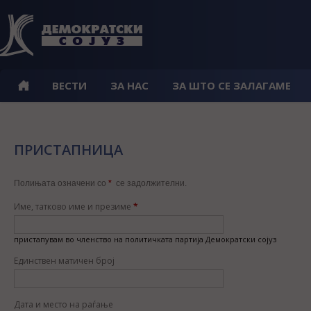
ВЕСТИ
ЗА НАС
ЗА ШТО СЕ ЗАЛАГАМЕ
ПРИСТАПНИЦА
Полињата означени со
*
се задолжителни.
Име, татково име и презиме
*
пристапувам во членство на политичката партија Демократски сојуз
Единствен матичен број
Дата и место на раѓање