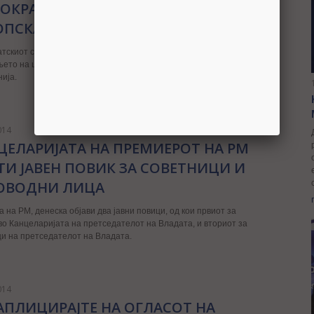
ОКРАТСКИОТ СОЈУЗ БАРА ПОМОШ ОД
ОПСКА УНИЈА
тскиот сојуз апелира до Европската унија да се вклучи во
ето на штетите од поплавите кои ја зафатија Република
ија.
014
ЦЕЛАРИЈАТА НА ПРЕМИЕРОТ НА РМ
ТИ ЈАВЕН ПОВИК ЗА СОВЕТНИЦИ И
ОВОДНИ ЛИЦА
на РМ, денеска објави два јавни повици, од кои првиот за
о Канцеларијата на претседателот на Владата, и вториот за
и на претседателот на Владата.
014
 АПЛИЦИРАЈТЕ НА ОГЛАСОТ НА