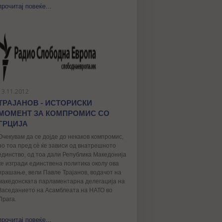
прочитај повеќе...
13.11.2012
ТРАЈАНОВ - ИСТОРИСКИ
МОМЕНТ ЗА КОМПРОМИС СО
ГРЦИЈА
Очекувам да се дојде до некаков компромис,
но тоа пред сè ќе зависи од внатрешното
единство, од тоа дали Република Македонија
ќе изгради единствена политика околу ова
прашање, вели Павле Трајанов, водачот на
македонската парламентарна делегација на
Заседанието на Асамблеата на НАТО во
Прага.
прочитај повеќе...