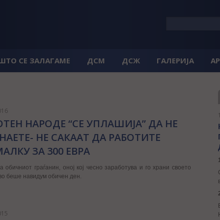
 ШТО СЕ ЗАЛАГАМЕ
ДСМ
ДСЖ
ГАЛЕРИЈА
А
016
ОТЕН НАРОДЕ “СЕ УПЛАШИЈА” ДА НЕ
НАЕТЕ- НЕ САКААТ ДА РАБОТИТЕ
АЛКУ ЗА 300 ЕВРА
а обичниот граѓанин, оној кој чесно заработува и го храни своето
во беше навидум обичен ден.
015