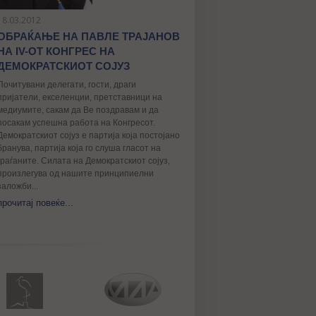
18.03.2012
ОБРАЌАЊЕ НА ПАВЛЕ ТРАЈАНОВ
НА IV-ОТ КОНГРЕС НА
ДЕМОКРАТСКИОТ СОЈУЗ
Почитувани делегати, гости, драги
пријатели, екселенции, претставници на
медиумите, сакам да Ве поздравам и да
посакам успешна работа на Конгресот.
Демократскиот сојуз е партија која постојано
бранува, партија која го слуша гласот на
граѓаните. Силата на Демократскиот сојуз,
произлегува од нашите принципиелни
заложби...
прочитај повеќе...