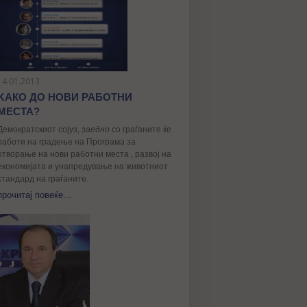
14.01.2013
KАКО ДО НОВИ РАБОТНИ
МЕСТА?
Демократскиот сојуз,
заедно
со граѓаните ќе
работи на градење на Програма за
отворање на нови работни места , развој на
економијата и унапредување на животниот
стандард на граѓаните.
прочитај повеќе...