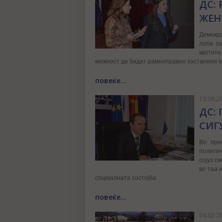
ДС:
ЖЕН
Демокра
лоби за
квотите
можност да бидат рамноправно застапени н
повеќе...
13.08.2
ДС:
СИГ
Во пре
политич
сојуз с
во таа 
социјалната состојба.
повеќе...
04.02.2