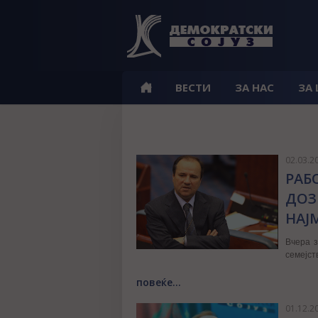
ВЕСТИ
ЗА НАС
ЗА
02.03.2
РАБ
ДОЗ
НАЈМ
Вчера з
семејст
повеќе...
01.12.2