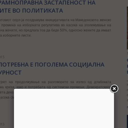
 РАМНОПРАВНА ЗАСТАПЕНОСТ НА
ИТЕ ВО ПОЛИТИКАТА
тскиот сојуз ја поздравува иницијативата на Македонското женско
 промена на изборната регулатива во насока на зголемување на
 на жените, но предлага тоа да биде 50%, односно жените да имаат
а изборните листи.
015
 ПОТРЕБНА Е ПОГОЛЕМА СОЦИЈАЛНА
УРНОСТ
срет на продолжување на разговорите за излез од длабоката
ка криза, како и потребата од системски промени, Демократскиот
мета дека, промените треба да поаѓаат од потребите на граѓаните, и
насока сметаме дека едно од клучните прашања е подобрување на
015