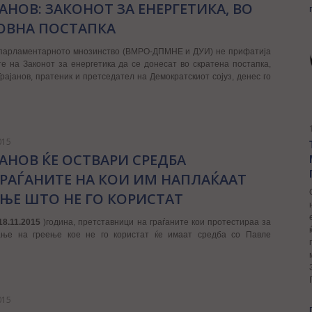
ЈАНОВ: ЗАКОНОТ ЗА ЕНЕРГЕТИКА, ВО
ОВНА ПОСТАПКА
 парламентарното мнозинство (ВМРО-ДПМНЕ и ДУИ) не прифатија
е на Законот за енергетика да се донесат во скратена постапка,
рајанов, пратеник и претседател на Демократскиот сојуз, денес го
015
ЈАНОВ ЌЕ ОСТВАРИ СРЕДБА
ГРАЃАНИТЕ НА КОИ ИМ НАПЛАЌААТ
ЕЊЕ ШТО НЕ ГО КОРИСТАТ
18.11.2015
)година, претставници на граѓаните кои протестираа за
ање на греење кое не го користат ќе имаат средба со Павле
015