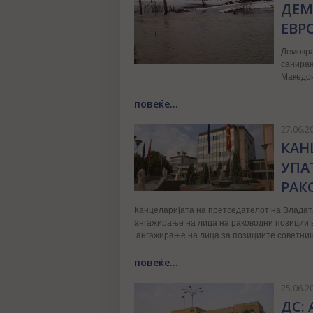
ДЕМ
ЕВР
Демокра
санирањ
Македон
повеќе...
27.06.2
КАН
УПА
РАК
Канцеларијата на претседателот на Владата 
ангажирање на лица на раководни позиции в
ангажирање на лица за позициите советниц
повеќе...
25.06.2
ДС: