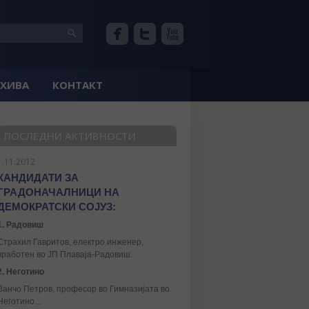
РХИВА
КОНТАКТ
ПОСЛЕДНИ АКТИВНОСТИ
1.11.2012
КАНДИДАТИ ЗА
ГРАДОНАЧАЛНИЦИ НА
ДЕМОКРАТСКИ СОЈУЗ:
1. Радовиш
Страхил Гавритов, електро инженер,
вработен во ЈП Плаваја-Радовиш.
2. Неготино
Ванчо Петров, професор во Гимназијата во
Неготино...