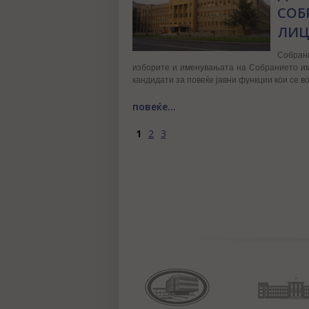
СОБ
ЛИЦ
Собран
изборите и именувањата на Собранието им
кандидати за повеќе јавни функции кои се в
повеќе...
1
2
3