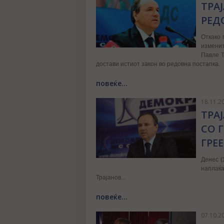
ТРА
РЕД
Откако
изменит
Павле Т
достави истиот закон во редовна постапка.
повеќе...
18.11.2
ТРА
СО 
ГРЕ
Денес (
наплаќ
Трајанов...
повеќе...
07.10.2