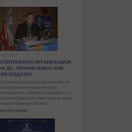
19.11.2012
ОПШТИНСКАТА ОРГАНИЗАЦИЈА
НА ДС - КОЧАНИ ИЗБРА НОВ
ПРЕТСЕДАТЕЛ
„ Потекнувам од работничко семејство, во
партијата влегов поради чесноста,
потенцијалите, политичката одговорност и
пред се поради политичката иднина, којa ја
гледам во Демократски сојуз “...
прочитај повеќе...