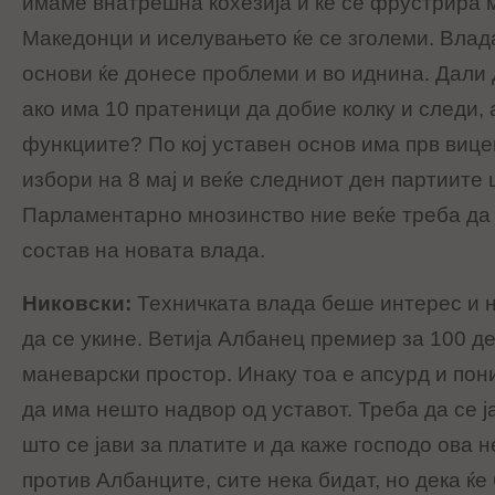
имаме внатрешна кохезија и ќе се фрустрира 
Македонци и иселувањето ќе се зголеми. Вла
основи ќе донесе проблеми и во иднина. Дали 
ако има 10 пратеници да добие колку и следи, 
функциите? По кој уставен основ има прв виц
избори на 8 мај и веќе следниот ден партиите 
Парламентарно мнозинство ние веќе треба да
состав на новата влада.
Никовски:
Техничката влада беше интерес и 
да се укине. Ветија Албанец премиер за 100 д
маневарски простор. Инаку тоа е апсурд и пон
да има нешто надвор од уставот. Треба да се ј
што се јави за платите и да каже господо ова
против Албанците, сите нека бидат, но дека ќе