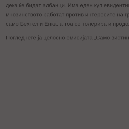
дека ќе бидат албанци. Има еден куп евидентн
мнозинството работат против интересите на гр
само Бехтел и Енка, а тоа се толерира и прод
Погледнете ја целосно емисијата „Само вистин