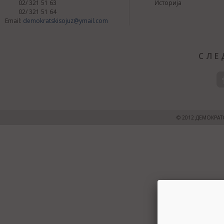
02/ 321 51 63
Историја
02/ 321 51 64
Email:
demokratskisojuz@ymail.com
СЛЕ
© 2012 ДЕМОКРАТ