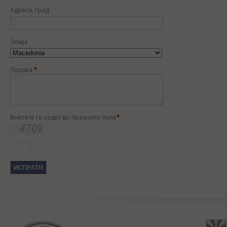
Адреса, град
Земја
Порака
*
Внесете го кодот во празното поле
*