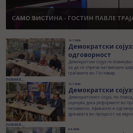
ПАВЛЕ ТРАЈАНОВ ГОСТИН ВО ВЕЧЕРН
ШОУ НА БОГДАН ИЛИЕВСКИ
19.7.2026
Демократски сојуз
одговорност
Демократски сојуз ги повикува
за да се спречи натамошно шир
граѓаните во Гостивар.
повеќе...
19.7.2026
Демократски сојуз
Демократскиот сојуз, по повод
оценува дека реформите во пр
независно, ефикасно и одговор
државата во процесот на европ
повеќе...
6.6.2026