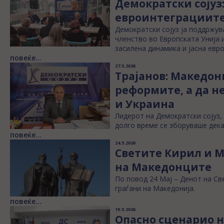
Демократски сојуз
евроинтеграциите
Демократски сојуз ја поддржу
членство во Европската Унија 
засилена динамика и јасна евр
повеќе...
27.5.2026
Трајанов: Македони
реформите, а да н
и Украина
Лидерот на Демократски сојуз, 
долго време се зборуваше дека
повеќе...
24.5.2026
Светите Кирил и М
на Македонците
По повод 24 Мај – Денот на Св
граѓани на Македонија.
повеќе...
19.5.2026
Опасно сценарио н