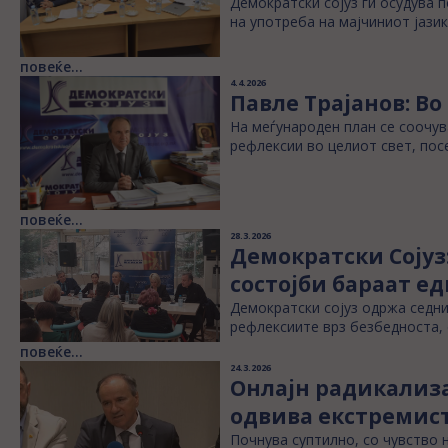
Демократски сојуз ги осудува
на употреба на мајчиниот јази
повеќе...
4.4.2026
Павле Трајанов: Во
На меѓународен план се соочув
рефлексии во целиот свет, пос
повеќе...
28.3.2026
Демократски Сојуз
состојби бараат е
Демократски сојуз одржа седни
рефлексиите врз безбедноста, 
повеќе...
24.3.2026
Онлајн радикализа
одвива екстремис
Почнува суптилно, со чувство н