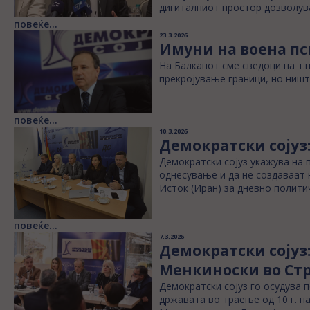
дигиталниот простор дозволув
повеќе...
23.3.2026
Имуни на воена пс
На Балканот сме сведоци на т.н
прекројување граници, но ништ
повеќе...
10.3.2026
Демократски сојуз:
Демократски сојуз укажува на 
однесување и да не создаваат н
Исток (Иран) за дневно полити
повеќе...
7.3.2026
Демократски сојуз:
Менкиноски во Ст
Демократски сојуз го осудува 
државата во траење од 10 г. н