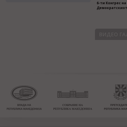
6-ти Конгрес на
Делегација на 
Демократскиот 
цвеќе пред спо
Ченто во Скопј
ВИДЕО ГА
Централен сове
Промоција на П
изборна програм