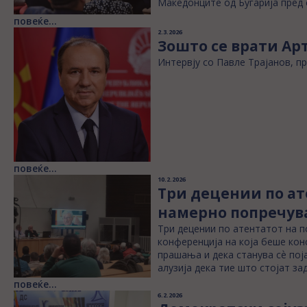
Македонците од Бугарија пред 
повеќе...
2.3.2026
Зошто се врати Ар
Интервју со Павле Трајанов, п
повеќе...
10.2.2026
Три децении по ат
намерно попречув
Три децении по атентатот на 
конференција на која беше конс
прашања и дека станува сѐ пој
алузија дека тие што стојат зад
повеќе...
6.2.2026