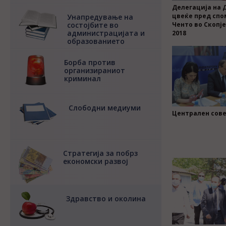
Делегација на 
цвеќе пред спо
Унапредување на
состојбите во
Ченто во Скопј
администрацијата и
2018
образованието
Борба против
организираниот
криминал
Слободни медиуми
Централен сове
Стратегија за побрз
економски развој
Здравство и околина