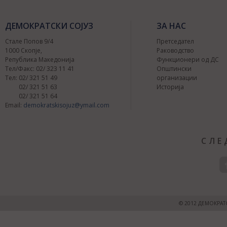
ДЕМОКРАТСКИ СОЈУЗ
ЗА НАС
Стале Попов 9/4
Претседател
1000 Скопје,
Раководство
Република Македонија
Функционери од ДС
Тел/Факс: 02/ 323 11 41
Општински
Тел: 02/ 321 51 49
организации
02/ 321 51 63
Историја
02/ 321 51 64
Централен сов
Email:
demokratskisojuz@ymail.com
2015
СЛЕ
© 2012 ДЕМОКРАТ
ДС:одбележува