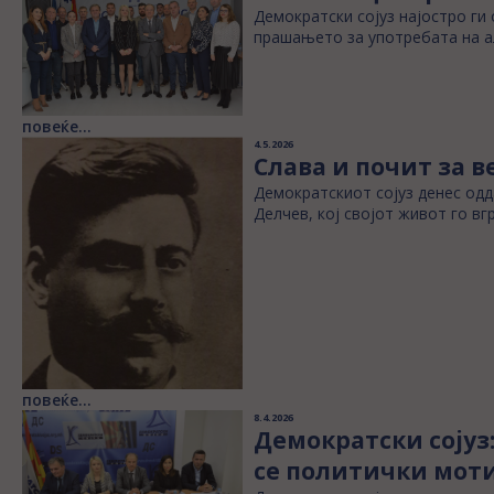
Демократски сојуз најостро ги
прашањето за употребата на ал
повеќе...
4.5.2026
Слава и почит за 
Демократскиот сојуз денес одд
Делчев, кој својот живот го вг
повеќе...
8.4.2026
Демократски сојуз
се политички мот