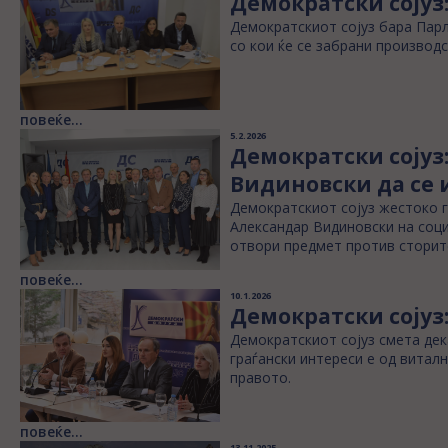
Демократски сојуз
Демократскиот сојуз бара Парл
со кои ќе се забрани производс
повеќе...
5.2.2026
Демократски сојуз
Видиновски да се и
Демократскиот сојуз жестоко г
Александар Видиновски на соци
отвори предмет против сторите
повеќе...
10.1.2026
Демократски сојуз:
Демократскиот сојуз смета дек
граѓански интереси е од витал
правото.
повеќе...
13.11.2025