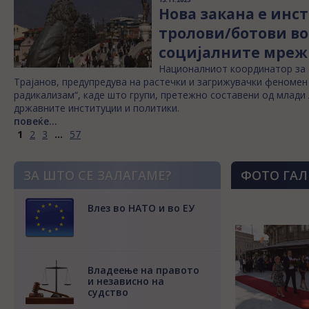
Нова закана е ин
тролови/ботови во
социјалните мреж
Националниот координатор за 
Трајанов, предупредува на растечки и загрижувачки феномен
радикализам“, каде што групи, претежно составени од млади 
државните институции и политики.
повеќе...
1
2
3
...
57
ЗА ШТО СЕ ЗАЛАГАМЕ?
ФОТО ГАЛ
Влез во НАТО и во ЕУ
Владеење на правото
и независно на
судство